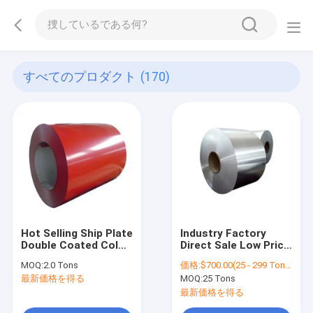
すべてのプロダクト
(170)
Hot Selling Ship Plate
Industry Factory
Double Coated Color
Direct Sale Low Price
Painted Metal Roll
201 304 316l 304l 430
MOQ:
2.0 Tons
価格:
$700.00(25 - 299 Tons) $550.00(>=300 Tons)
Painting Galvanized
Hot Rolled Stainless
最新価格を得る
MOQ:
25 Tons
Steel Coil / Zinc
Steel 410 439 441
Coating PPGI PPGL
409 Coil
最新価格を得る
Sheets In Coils