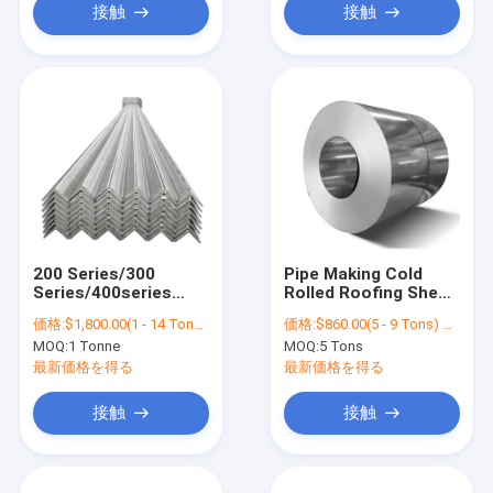
接触
接触
200 Series/300
Pipe Making Cold
Series/400series
Rolled Roofing Sheet
Factory Building
Coils G90 Hot Dip
価格:
$1,800.00(1 - 14 Tonnes) $1,700.00(15 - 29 Tonnes) $1,500.00(>=30 Tonnes)
価格:
$860.00(5 - 9 Tons) $850.00(10 - 14 Tons) $830.00(>=15 Tons)
Q235 Q345B Slotted
Galvanized Steel
MOQ:
1 Tonne
MOQ:
5 Tons
Iron MS Stainless
Coils Price
Steel Angle Steel
最新価格を得る
最新価格を得る
接触
接触