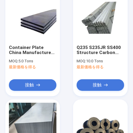
Container Plate
Q235 S235JR SS400
China Manufacture
Structure Carbon
ASTM A283GrA
Steel Angle Bar Angle
MOQ:
5.0 Tons
MOQ:
10.0 Tons
Professional Hot
Steel Bar
最新価格を得る
最新価格を得る
Rolled Carbon Steel
Construction
Sheet Plate
接触
接触
ホーム
製品
企業情報