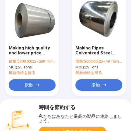
Making high quality
Making Pipes
and lower price
Galvanized Steel
Galvanized Steel Coil
Sheet GI Coil
価格:
$700.00(25 - 299 Tons) $550.00(>=300 Tons)
価格:
$600.00(25 - 49 Tons) $550.00(50 - 99 Tons) $500.00(>=100 Tons)
Gugete Pipes
Galvanized Steel Coil
MOQ:
25 Tons
MOQ:
25 Tons
CR SPCC DX51D
SGC340 SGC440 Zinc
最新価格を得る
最新価格を得る
Coating ASTM
Galvanized Gi Sheet
接触
接触
時間を節約する
私たちはあなたと最高の製品に連絡しまし
ょう。