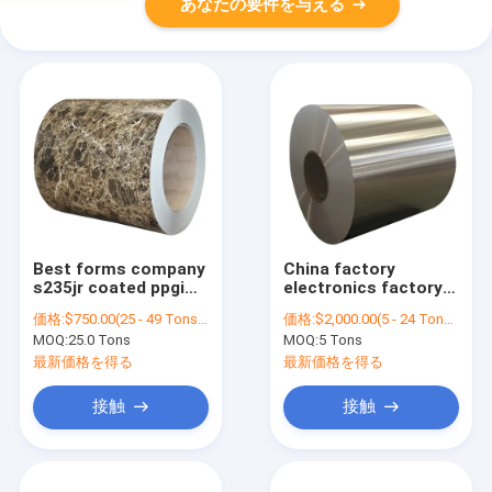
あなたの要件を与える
Best forms company
China factory
s235jr coated ppgi
electronics factory
steel coil ppgi
slot aluminum coil
価格:
$750.00(25 - 49 Tons) $650.00(50 - 99 Tons) $600.00(>=100 Tons)
価格:
$2,000.00(5 - 24 Tons) $1,800.00(25 - 49 Tons) $1,500.00(>=50 Tons)
prepainted
h14 aluminum coil
MOQ:
25.0 Tons
MOQ:
5 Tons
galvanized steel coil
holder
for roof
最新価格を得る
最新価格を得る
接触
接触