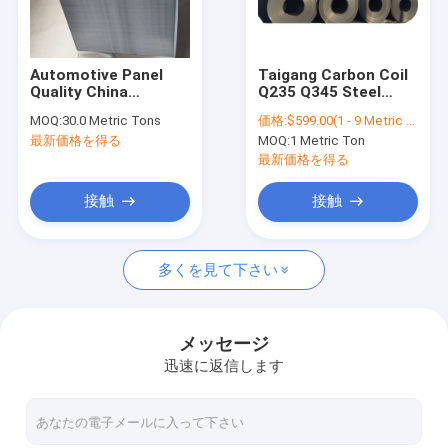
お問い合わせ
Automotive Panel
Taigang Carbon Coil
Quality China
Q235 Q345 Steel
炭素鋼の角度棒
Manufacturer Best
Plate Hot Dip Coils
MOQ:
30.0 Metric Tons
価格:
$599.00(1 - 9 Metric Tons) $520.00(10 - 99 Metric Tons) $400.00(>=100 Metric Tons)
Steel Panel Metal
High Tensile Mild
最新価格を得る
MOQ:
1 Metric Ton
Sheet
Carbon Steel Coil
炭素鋼のコイル
最新価格を得る
炭素鋼のストライプ
接触
接触
炭素鋼シートの版
多くを見て下さい
炭素鋼の管の管
炭素鋼Uチャネル
メッセージ
迅速に返信します
炭素鋼のフラット バー
炭素鋼Hのビーム