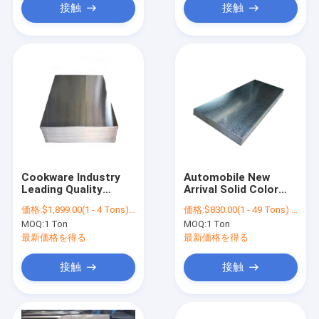
接触
接触
Cookware Industry
Automobile New
Leading Quality
Arrival Solid Color
Aluminum Plate 3003
Series High Quality
価格:
$1,899.00(1 - 4 Tons) $1,869.00(>=5 Tons)
価格:
$830.00(1 - 49 Tons) $780.00(50 - 99 Tons) $73.00(>=100 Tons)
Aluminum Sheet
Plates Galvanized
MOQ:
1 Ton
MOQ:
1 Ton
5005 5052 5083 6061
Steel Sheet
6063 7075 Price
最新価格を得る
最新価格を得る
接触
接触