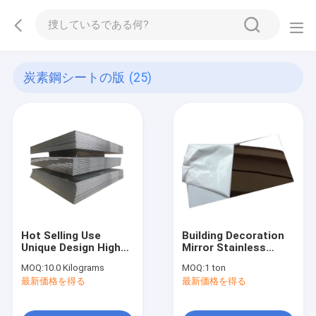
炭素鋼シートの版
(25)
Hot Selling Use
Building Decoration
Unique Design High
Mirror Stainless
Temperature
Steel Sheet Water
MOQ:
10.0 Kilograms
MOQ:
1 ton
Resistance Carbon
Ripple Stainless
最新価格を得る
最新価格を得る
Steel Construction
Steel Sheet
Sheets
Stainless Steel Plate
400 Series