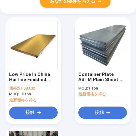
あなたの要件を与える
Low Price In China
Container Plate
Hairline Finished
ASTM Plain Sheet
Stainless Steel Color
High Carbon Steel
価格:
$1,580.00
MOQ:
1 Ton
Gold Leaf With High
Hot Dipped
MOQ:
1.0 ton
最新価格を得る
Quality SCT-2
Galvanized Steel
4mm Soft 30 Gauge
最新価格を得る
GI Hardness Cold
Rolled Galvanized
接触
接触
Iron Plate