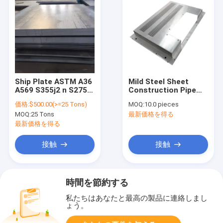
Ship Plate ASTM A36
Mild Steel Sheet
A569 S355j2 n S275jr
Construction Pipe
Hot Rolled Mild
And Tube Castings
価格:
$500.00(>=25 Tons)
MOQ:
10.0 pieces
Carbon Steel Plate
Stamping Bending
MOQ:
25 Tons
最新価格を得る
Service
最新価格を得る
接触
接触
時間を節約する
私たちはあなたと最高の製品に連絡しまし
ょう。