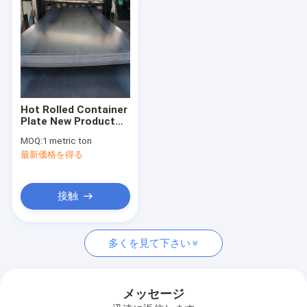
Hot Rolled Container
Plate New Product
Carbon Larsen Steel
MOQ:
1 metric ton
Plate Sheet
最新価格を得る
接触
ホーム
多くを見て下さい
製品
企業情報
メッセージ